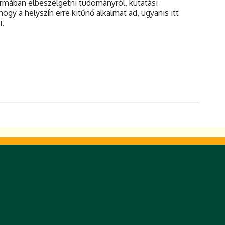
ormában elbeszélgetni tudományról, kutatási
gy a helyszín erre kitűnő alkalmat ad, ugyanis itt
i.