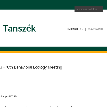
i Tanszék
IN ENGLISH
|
MAGYARUL
3 = '8th Behavioral Ecology Meeting
s Europe (INCORE)