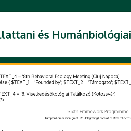
llattani és Humánbiológia
 $TEXT_4 = '8th Behavioral Ecology Meeting (Cluj Napoca)
 else { $TEXT_1 = 'Founded by'; $TEXT_2 = 'Támogató'; $TEXT_
TEXT_4 = '8. Viselkedésökológiai Találkozó (Kolozsvár)
 ?>
:
Sixth Framework Programme
European Commission, grant FP6 - Integrating Cooperation Research acros