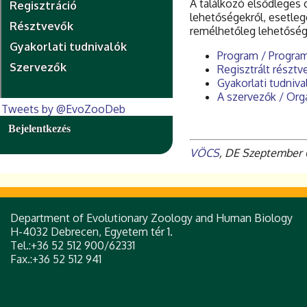
A találkozó elsődleges
Regisztráció
lehetőségekről, esetleg
Résztvevők
remélhetőleg lehetőség
Gyakorlati tudnivalók
Program / Progra
Szervezők
Regisztrált résztv
Gyakorlati tudniva
A szervezők / Org
Tweets by @EvoZooDeb
Bejelentkezés
VÖCS
, DE Szeptember 
Department of Evolutionary Zoology and Human Biology
H-4032 Debrecen, Egyetem tér 1.
Tel.:+36 52 512 900/62331
Fax.:+36 52 512 941