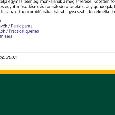
 célja egymás jelenlegi munkájának a megismerése. Kötetlen f
es együttműködésről és formálódó ötletekről. Úgy gondoljuk, ho
 lesz az otthoni problémákat hátrahagyva szabadon elmélkedn
m
evők / Participants
lók / Practical queries
anisers
06, 2007;