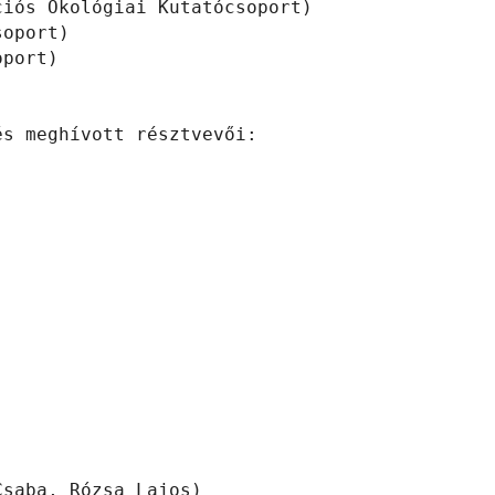
iós Ökológiai Kutatócsoport)

oport)

port)

s meghívott résztvevői:

saba, Rózsa Lajos)
