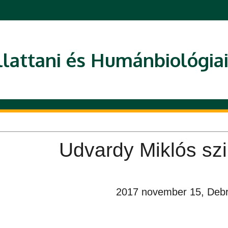
llattani és Humánbiológia
Udvardy Miklós s
2017 november 15, Deb