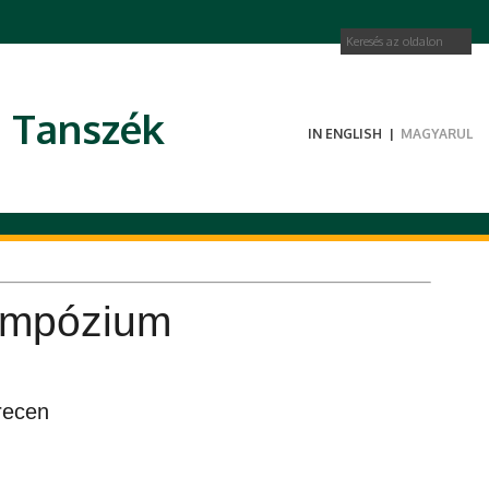
i Tanszék
IN ENGLISH
|
MAGYARUL
zimpózium
recen