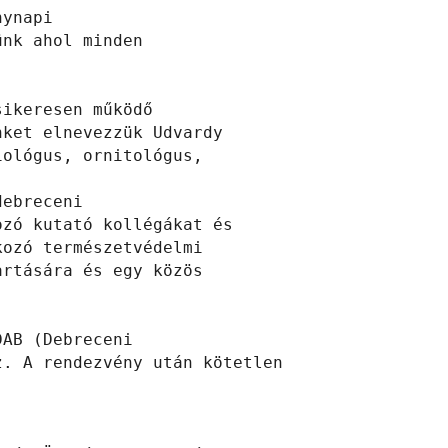
ynapi

nk ahol minden

ikeresen működő

ket elnevezzük Udvardy

ológus, ornitológus,

ebreceni

zó kutató kollégákat és

ozó természetvédelmi

rtására és egy közös



AB (Debreceni

. A rendezvény után kötetlen
