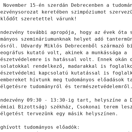
7 November 15-én szerdán Debrecenben a tudomán
dezvénysorozat keretében szimpóziumot szervezü
klődőt szeretettel várunk!

endezvény további apropója, hogy az évek óta s
ományos szemináriumunknak helyet adó tantermün
lósról. Udvardy Miklós Debrecenből származó bi
eográfus kutató volt, akinek a munkássága a

mészetvédelemre is hatással volt. Ennek okán d
csolatokkal rendelkező, madarakkal is foglalko
mészetvédelmi kapcsolatú kutatással is foglalk
kembereket hívtunk meg tudományos előadások ta
zélgetésre tudományról és természetvédelemről.
endezvény 09:30 - 13:30-ig tart, helyszíne a D
démiai Bizottság) székház, Csokonai terem lesz
élgetést tervezünk egy másik helyszínen.

ghívott tudományos előadók:
