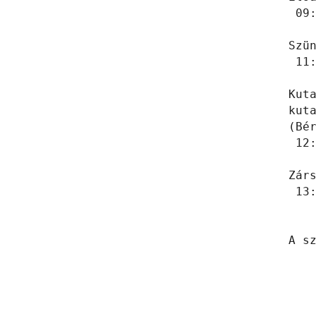
 09:
Szün
 11:
Kut
kuta
(Bér
 12:
Zárs
 13:
A sz