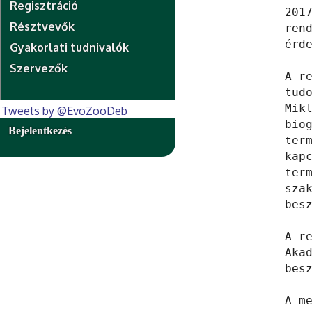
Regisztráció
201
Résztvevők
ren
érde
Gyakorlati tudnivalók
Szervezők
A r
tud
Mik
Tweets by @EvoZooDeb
biog
Bejelentkezés
ter
kap
ter
sza
bes
A r
Aka
besz
A me