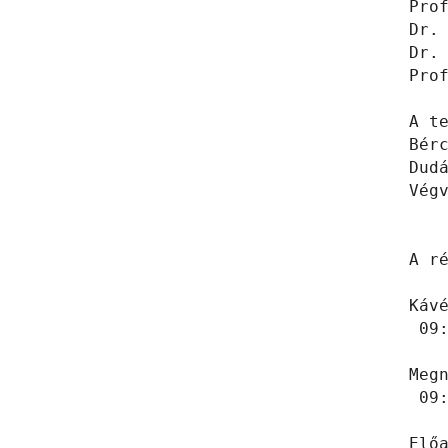
Pro
Dr.
Dr.
Prof
A t
Bérc
Dudá
Végv
A ré
Kávé
 09:
Megn
 09:
Elő