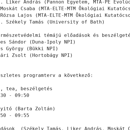
f. Liker András (Pannon Egyetem, MTA-PE Evolúc
 Moskát Csaba (MTA-ELTE-MTM Ökológiai Kutatócs
 Rózsa Lajos (MTA-ELTE-MTM Ökológiai Kutatócso
. Székely Tamás (University of Bath)

ermészetvédelmi témájú előadások és beszélgeté
es Sándor (Duna-Ipoly NPI)

s György (Bükki NPI)

ári Zsolt (Hortobágy NPI)

szletes programterv a következő:

, tea, beszélgetés

30 - 09:50

yitó (Barta Zoltán)

50 - 09:55

adások  (Székely Tamás, Liker András, Moskát C