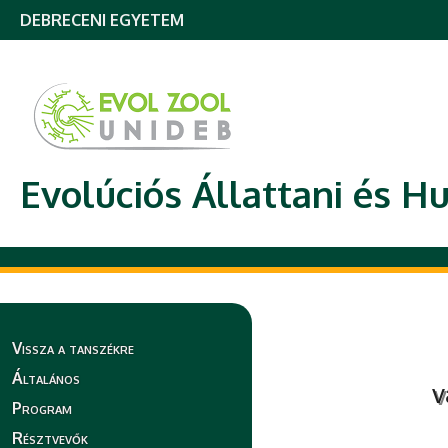
DEBRECENI EGYETEM
Evolúciós Állattani és H
Vissza a tanszékre
Általános
v
Program
Résztvevők