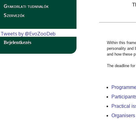
T
Gyakorlati tudnivalók
Szervezők
Tweets by @EvoZooDeb
Bejelentkezés
Within this fram
personality and 
and how these ph
The deadline for
Programm
Participant
Practical i
Organisers