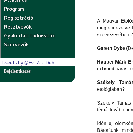
Általános
Program
Regisztráció
A Magyar Etológ
Résztvevők
megrendezésre D
szervezésében. A
Gyakorlati tudnivalók
Szervezők
Gareth Dyke
(De
Hauber Márk E
Tweets by @EvoZooDeb
in brood parasite
Bejelentkezés
Székely Tamá
etológiában?
Székely Tamás 
témát tovább bon
Idén új elemkén
Bátorítunk mind