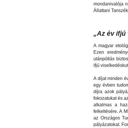
mondanivalója ne
Állattani Tanszék
„Az év ifjú
A magyar etológi
Ezen eredménye
utánpótlás bizto
ifjú viselkedéskut
A díjat minden é
egy évben tudom
díjra azok pály
fokozatukat és a
alkalmas a haz
felkeltésére. A M
az Országos Tu
pályázatokat. Fon