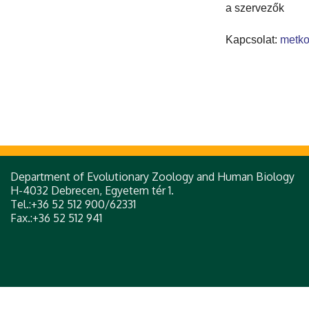
a szervezők
Kapcsolat:
metk
Department of Evolutionary Zoology and Human Biology
H-4032 Debrecen, Egyetem tér 1.
Tel.:+36 52 512 900/62331
Fax.:+36 52 512 941