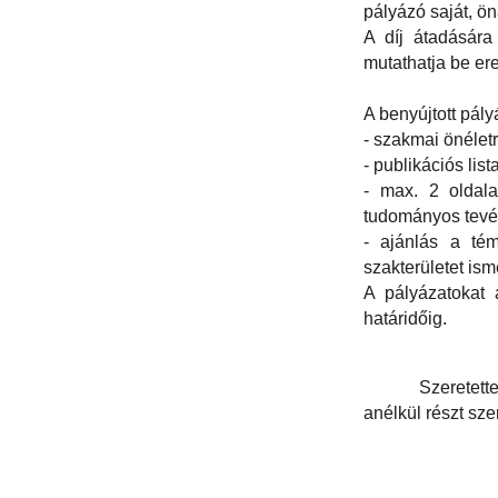
pályázó saját, ö
A díj átadására
mutathatja be ere
A benyújtott pály
- szakmai önéletr
- publikációs lis
- max. 2 oldala
tudományos tevék
- ajánlás a tém
szakterületet isme
A pályázatokat 
határidőig.
Szeretett
anélkül részt sze