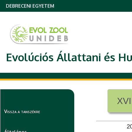
DEBRECENI EGYETEM
Evolúciós Állattani és H
XVI
XVI
Vissza a tanszékre
2