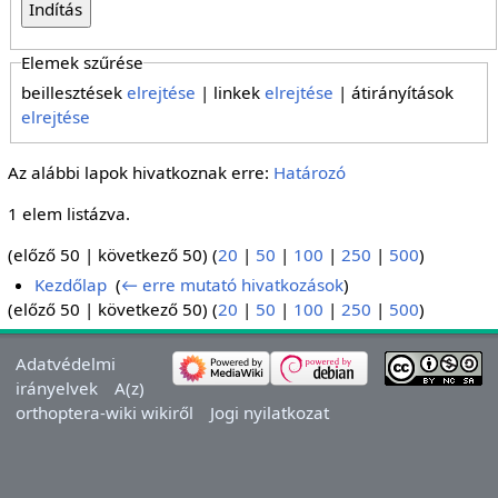
Elemek szűrése
beillesztések
elrejtése
| linkek
elrejtése
| átirányítások
elrejtése
Az alábbi lapok hivatkoznak erre:
Határozó
1 elem listázva.
(előző 50 | következő 50) (
20
|
50
|
100
|
250
|
500
)
Kezdőlap
‎
(
← erre mutató hivatkozások
)
(előző 50 | következő 50) (
20
|
50
|
100
|
250
|
500
)
Adatvédelmi
irányelvek
A(z)
orthoptera-wiki wikiről
Jogi nyilatkozat