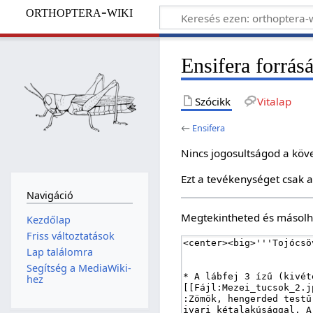
orthoptera-wiki
Ensifera forrás
Szócikk
Vitalap
←
Ensifera
Nincs jogosultságod a köv
Ezt a tevékenységet csak a
Navigáció
Megtekintheted és másolha
Kezdőlap
Friss változtatások
Lap találomra
Segítség a MediaWiki-
hez