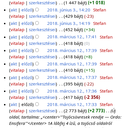
vitalap
szerkesztései
‎
1 447 bájt
+1 018
akt
előző
2018. június 3., 14:20
‎
Stefan
vitalap
szerkesztései
‎
429 bájt
-23
akt
előző
2018. június 3., 14:19
‎
Stefan
vitalap
szerkesztései
‎
452 bájt
+34
akt
előző
2018. március 12., 17:41
‎
Stefan
vitalap
szerkesztései
‎
418 bájt
0
akt
előző
2018. március 12., 17:39
‎
Stefan
vitalap
szerkesztései
‎
418 bájt
+8
akt
előző
2018. március 12., 17:39
‎
Stefan
vitalap
szerkesztései
‎
410 bájt
+15
akt
előző
2018. március 12., 17:37
‎
Stefan
vitalap
szerkesztései
‎
395 bájt
-22
akt
előző
2018. március 12., 17:36
‎
Stefan
vitalap
szerkesztései
‎
417 bájt
-2 356
akt
előző
2018. március 12., 17:33
‎
Stefan
vitalap
szerkesztései
‎
2 773 bájt
+2 773
‎
Új
oldal, tartalma: „<center>'''Tojócsövresek rendje — Ordo:
Ensifera'''</center> 1A lábfej 4 ízű, a tojócső oldalról