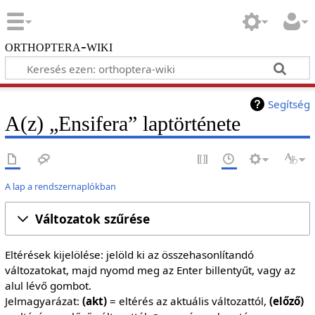
orthoptera-wiki
Segítség
A(z) „Ensifera” laptörténete
A lap a rendszernaplókban
Változatok szűrése
Eltérések kijelölése: jelöld ki az összehasonlítandó
változatokat, majd nyomd meg az Enter billentyűt, vagy az
alul lévő gombot.
Jelmagyarázat:
(akt)
= eltérés az aktuális változattól,
(előző)