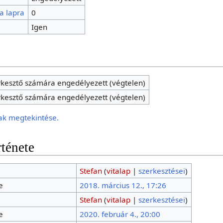
a lapra
0
Igen
kesztő számára engedélyezett (végtelen)
kesztő számára engedélyezett (végtelen)
ak megtekintése.
rténete
Stefan
(
vitalap
|
szerkesztései
)
e
2018. március 12., 17:26
Stefan
(
vitalap
|
szerkesztései
)
e
2020. február 4., 20:00