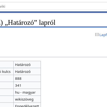
) „Határozó” lapról
Lapf
k
Határozó
i kulcs
Határozó
888
341
hu - magyar
e
wikiszöveg
Engedélyezett