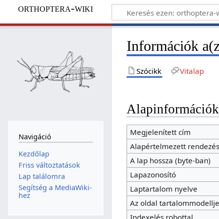
orthoptera-wiki
Információk a(z
Szócikk
Vitalap
Alapinformáció
Megjelenített cím
Navigáció
Alapértelmezett rendezés
Kezdőlap
A lap hossza (byte-ban)
Friss változtatások
Lapazonosító
Lap találomra
Segítség a MediaWiki-
Laptartalom nyelve
hez
Az oldal tartalommodellj
Indexelés robottal