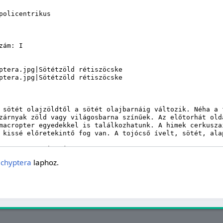
achyptera
laphoz.