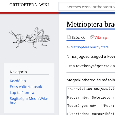
orthoptera-wiki
Metrioptera bra
Szócikk
Vitalap
←
Metrioptera brachyptera
Nincs jogosultságod a köv
Ezt a tevékenységet csak a
Navigáció
Megtekintheted és másolha
Kezdőlap
Friss változtatások
Lap találomra
Segítség a MediaWiki-
hez