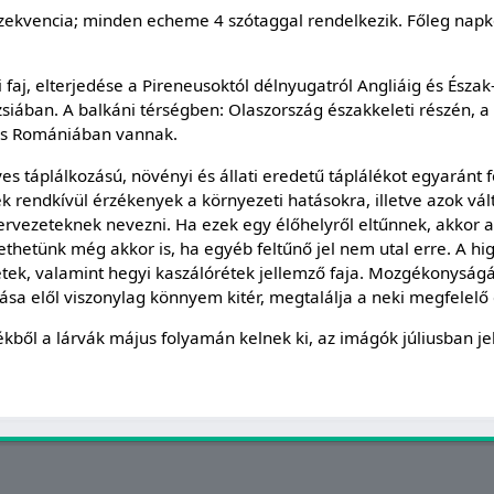
szekvencia; minden echeme 4 szótaggal rendelkezik. Főleg nap
 faj, elterjedése a Pireneusoktól délnyugatról Angliáig és Észak
 Ázsiában. A balkáni térségben: Olaszország északkeleti részén, a
 és Romániában vannak.
s táplálkozású, növényi és állati eredetű táplálékot egyaránt 
ek rendkívül érzékenyek a környezeti hatásokra, illetve azok vál
zervezeteknek nevezni. Ha ezek egy élőhelyről eltűnnek, akkor az
thetünk még akkor is, ha egyéb feltűnő jel nem utal erre. A hi
tek, valamint hegyi kaszálórétek jellemző faja. Mozgékonysá
ása elől viszonylag könnyem kitér, megtalálja a neki megfelelő
ékből a lárvák május folyamán kelnek ki, az imágók júliusban j