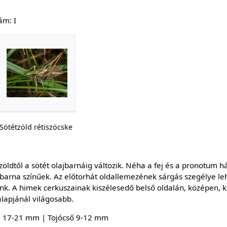
ám: I
Sötétzöld rétiszöcske
zöldtől a sötét olajbarnáig változik. Néha a fej és a pronotum há
sbarna színűek. Az előtorhát oldallemezének sárgás szegélye le
nk. A himek cerkuszainak kiszélesedő belső oldalán, középen, k
 alapjánál világosabb.
♀ 17-21 mm | Tojócső 9-12 mm