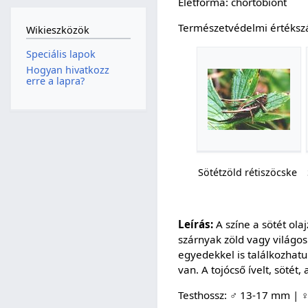
Életforma: chortobiont
Természetvédelmi értéksz
Wikieszközök
Speciális lapok
Hogyan hivatkozz
erre a lapra?
Sötétzöld rétiszöcske
Leírás:
A színe a sötét olaj
szárnyak zöld vagy világo
egyedekkel is találkozhatu
van. A tojócső ívelt, sötét,
Testhossz: ♂ 13-17 mm | 