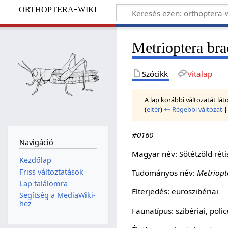
orthoptera-wiki
Metrioptera bra
Szócikk
Vitalap
A lap korábbi változatát lá
(
eltér
)
← Régebbi változat
|
#0160
Navigáció
Magyar név: Sötétzöld rét
Kezdőlap
Friss változtatások
Tudományos név:
Metriopt
Lap találomra
Elterjedés: euroszibériai
Segítség a MediaWiki-
hez
Faunatípus: szibériai, poli