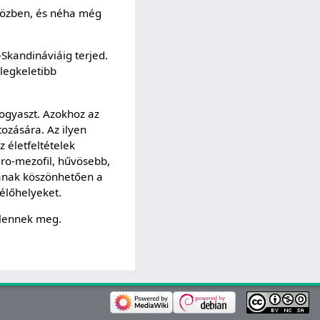
közben, és néha még
-Skandináviáig terjed.
 legkeletibb
fogyaszt. Azokhoz az
tozására. Az ilyen
 életfeltételek
gro-mezofil, hűvösebb,
gának köszönhetően a
 élőhelyeket.
elennek meg.