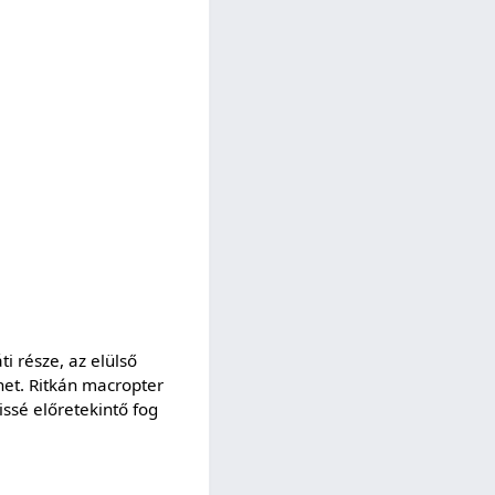
ti része, az elülső
het. Ritkán macropter
issé előretekintő fog