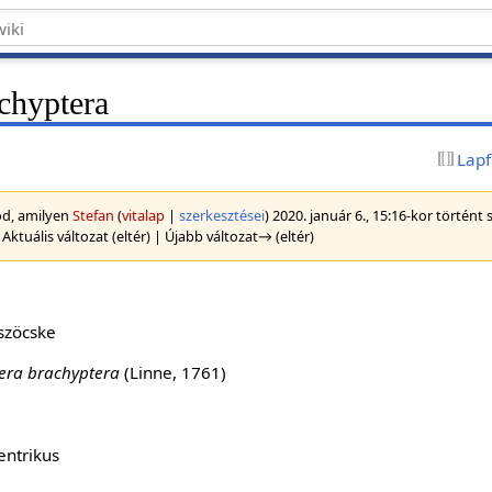
chyptera
Lapf
tod, amilyen
Stefan
(
vitalap
|
szerkesztései
)
2020. január 6., 15:16-kor történt 
 Aktuális változat (eltér) | Újabb változat→ (eltér)
iszöcske
era brachyptera
(Linne, 1761)
centrikus