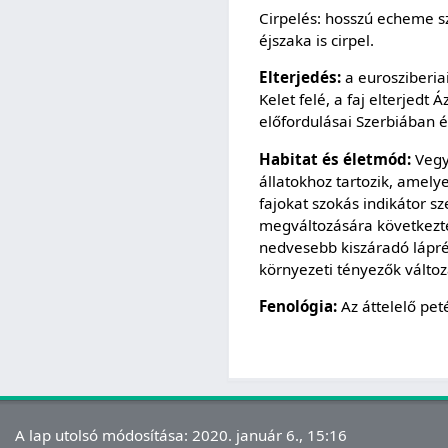
Cirpelés: hosszú echeme 
éjszaka is cirpel.
Elterjedés:
a eurosziberiai
Kelet felé, a faj elterjedt
előfordulásai Szerbiában
Habitat és életmód:
Vegye
állatokhoz tartozik, amely
fajokat szokás indikátor s
megváltozására következte
nedvesebb kiszáradó lápré
környezeti tényezők változ
Fenológia:
Az áttelelő pet
A lap utolsó módosítása: 2020. január 6., 15:16