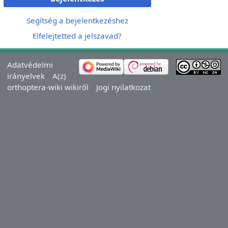
Segítség a bejelentkezéshez
Elfelejtetted a jelszavad?
Adatvédelmi
irányelvek
A(z)
orthoptera-wiki wikiről
Jogi nyilatkozat