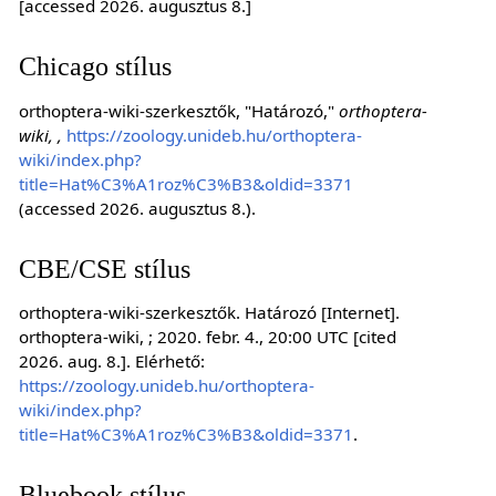
[accessed 2026. augusztus 8.]
Chicago stílus
orthoptera-wiki-szerkesztők, "Határozó,"
orthoptera-
wiki, ,
https://zoology.unideb.hu/orthoptera-
wiki/index.php?
title=Hat%C3%A1roz%C3%B3&oldid=3371
(accessed 2026. augusztus 8.).
CBE/CSE stílus
orthoptera-wiki-szerkesztők. Határozó [Internet].
orthoptera-wiki, ; 2020. febr. 4., 20:00 UTC [cited
2026. aug. 8.]. Elérhető:
https://zoology.unideb.hu/orthoptera-
wiki/index.php?
title=Hat%C3%A1roz%C3%B3&oldid=3371
.
Bluebook stílus