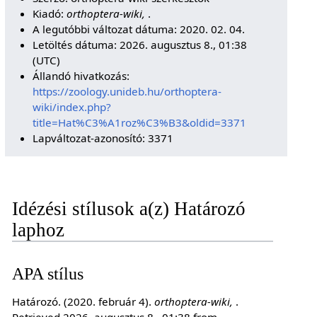
Kiadó:
orthoptera-wiki,
.
A legutóbbi változat dátuma: 2020. 02. 04.
Letöltés dátuma: 2026. augusztus 8., 01:38
(UTC)
Állandó hivatkozás:
https://zoology.unideb.hu/orthoptera-
wiki/index.php?
title=Hat%C3%A1roz%C3%B3&oldid=3371
Lapváltozat-azonosító: 3371
Idézési stílusok a(z) Határozó
laphoz
APA stílus
Határozó. (2020. február 4).
orthoptera-wiki,
.
Retrieved 2026. augusztus 8., 01:38 from