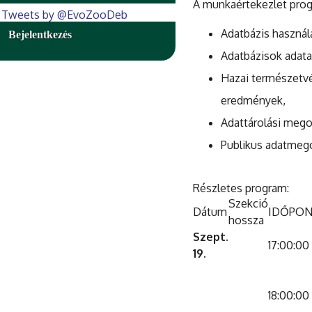
A munkaértekezlet prog
Tweets by @EvoZooDeb
Adatbázis használ
Bejelentkezés
Adatbázisok adata
Hazai természetvé
eredmények,
Adattárolási mego
Publikus adatmeg
Részletes program:
Szekció
Dátum
IDŐPO
hossza
Szept.
17:00:00
19.
18:00:00