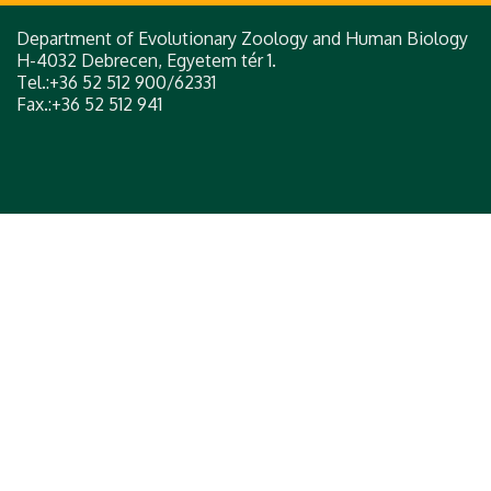
Department of Evolutionary Zoology and Human Biology
H-4032 Debrecen, Egyetem tér 1.
Tel.:+36 52 512 900/62331
Fax.:+36 52 512 941