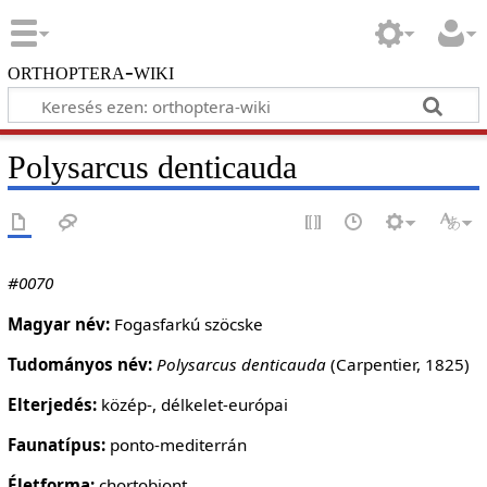
orthoptera-wiki
Polysarcus denticauda
#0070
Magyar név:
Fogasfarkú szöcske
Tudományos név:
Polysarcus denticauda
(Carpentier, 1825)
Elterjedés:
közép-, délkelet-európai
Faunatípus:
ponto-mediterrán
Életforma:
chortobiont