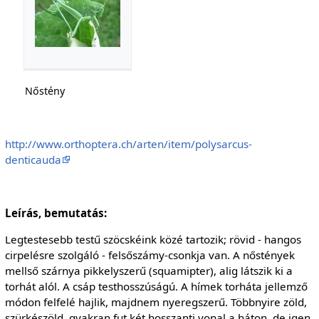
Nőstény
http://www.orthoptera.ch/arten/item/polysarcus-
denticauda
Leírás, bemutatás:
Legtestesebb testű szöcskéink közé tartozik; rövid - hangos
cirpelésre szolgáló - felsőszámy-csonkja van. A nőstények
mellső szárnya pikkelyszerű (squamipter), alig látszik ki a
torhát alól. A csáp testhosszúságú. A hímek torháta jellemző
módon felfelé hajlik, majdnem nyeregszerű. Többnyire zöld,
szürkészöld, gyakran fut két hosszanti vonal a háton, de igen