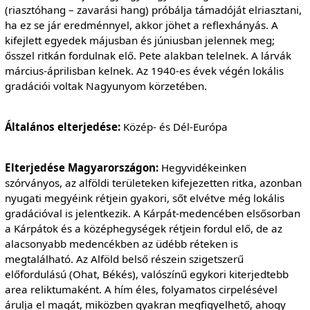
(riasztóhang – zavarási hang) próbálja támadóját elriasztani,
ha ez se jár eredménnyel, akkor jöhet a reflexhányás. A
kifejlett egyedek májusban és júniusban jelennek meg;
ősszel ritkán fordulnak elő. Pete alakban telelnek. A lárvák
március-áprilisban kelnek. Az 1940-es évek végén lokális
gradációi voltak Nagyunyom körzetében.
Általános elterjedése:
Közép- és Dél-Európa
Elterjedése Magyarországon:
Hegyvidékeinken
szórványos, az alföldi területeken kifejezetten ritka, azonban
nyugati megyéink rétjein gyakori, sőt elvétve még lokális
gradációval is jelentkezik. A Kárpát-medencében elsősorban
a Kárpátok és a középhegységek rétjein fordul elő, de az
alacsonyabb medencékben az üdébb réteken is
megtalálható. Az Alföld belső részein szigetszerű
előfordulású (Ohat, Békés), valószínű egykori kiterjedtebb
area reliktumaként. A hím éles, folyamatos cirpelésével
árulja el magát, miközben gyakran megfigyelhető, ahogy