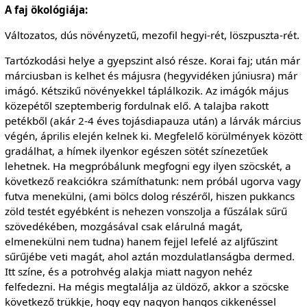
A faj ökológiája:
Változatos, dús növényzetű, mezofil hegyi-rét, löszpuszta-rét.
Tartózkodási helye a gyepszint alsó része. Korai faj; után már
márciusban is kelhet és májusra (hegyvidéken júniusra) már
imágó. Kétszikű növényekkel táplálkozik. Az imágók május
közepétől szeptemberig fordulnak elő. A talajba rakott
petékből (akár 2-4 éves tojásdiapauza után) a lárvák március
végén, április elején kelnek ki. Megfelelő körülmények között
gradálhat, a hímek ilyenkor egészen sötét színezetűek
lehetnek. Ha megpróbálunk megfogni egy ilyen szöcskét, a
következő reakciókra számíthatunk: nem próbál ugorva vagy
futva menekülni, (ami bölcs dolog részéről, hiszen pukkancs
zöld testét egyébként is nehezen vonszolja a fűszálak sűrű
szövedékében, mozgásával csak elárulná magát,
elmenekülni nem tudna) hanem fejjel lefelé az aljfűszint
sűrűjébe veti magát, ahol aztán mozdulatlanságba dermed.
Itt színe, és a potrohvég alakja miatt nagyon nehéz
felfedezni. Ha mégis megtalálja az üldöző, akkor a szöcske
következő trükkje, hogy egy nagyon hangos cikkenéssel