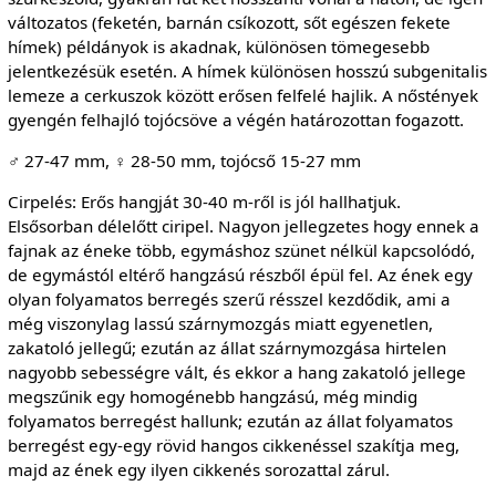
változatos (feketén, barnán csíkozott, sőt egészen fekete
hímek) példányok is akadnak, különösen tömegesebb
jelentkezésük esetén. A hímek különösen hosszú subgenitalis
lemeze a cerkuszok között erősen felfelé hajlik. A nőstények
gyengén felhajló tojócsöve a végén határozottan fogazott.
♂ 27-47 mm, ♀ 28-50 mm, tojócső 15-27 mm
Cirpelés: Erős hangját 30-40 m-ről is jól hallhatjuk.
Elsősorban délelőtt ciripel. Nagyon jellegzetes hogy ennek a
fajnak az éneke több, egymáshoz szünet nélkül kapcsolódó,
de egymástól eltérő hangzású részből épül fel. Az ének egy
olyan folyamatos berregés szerű résszel kezdődik, ami a
még viszonylag lassú szárnymozgás miatt egyenetlen,
zakatoló jellegű; ezután az állat szárnymozgása hirtelen
nagyobb sebességre vált, és ekkor a hang zakatoló jellege
megszűnik egy homogénebb hangzású, még mindig
folyamatos berregést hallunk; ezután az állat folyamatos
berregést egy-egy rövid hangos cikkenéssel szakítja meg,
majd az ének egy ilyen cikkenés sorozattal zárul.