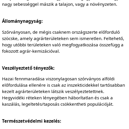
nagy sebességgel mászik a talajon, vagy a növényzeten.
Állománynagyság:
Szórványosan, de mégis csaknem országszerte előforduló
szöcske, amely agrárterületeken sem ismeretlen. Feltehető,
hogy utóbbi területeken való megfogyatkozása összefügg a
fokozott agrár-kemizációval.
Veszélyeztető tényezők:
Hazai fennmaradása viszonylagosan szórványos alföldi
előfordulása ellenére is csak az inszekticidekkel tartósabban
kezelt agrárterületeken látszik veszélyeztetettnek.
Hegyvidéki réteken lényegében háborítatlan és csak a
kaszálás, legeltetés/taposás csökkentheti populációját.
Természetvédelmi kezelés: