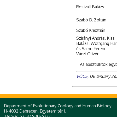
Rosivall Balázs
Szabó D. Zoltán
Szabó Krisztián
Szirányi András, Kiss
Balázs, Wolfgang Ha
és Samu Ferenc
Váczi Olivér
Az absztraktok egyb
VÖCS
, DE January 26
Department of Evolutionary Zoology and Human Biology
H-4032 Debrecen, Egyetem tér 1.
Tel.:+36 52 512 900/62331