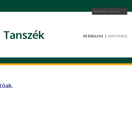
i Tanszék
IN ENGLISH
|
MAGYARUL
tóak.