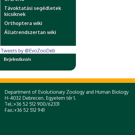
Távoktatási segédletek
kicsiknek
Orthoptera wiki
Állatrendszertan wiki
Tweets by @EvoZooDeb
Bejelentkezés
Department of Evolutionary Zoology and Human Biology
H-4032 Debrecen, Egyetem tér 1.
Tel.:+36 52 512 900/62331
Fax.:+36 52 512 941