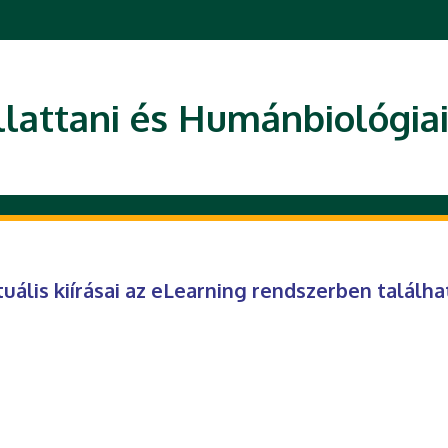
llattani és Humánbiológia
uális kiírásai az eLearning rendszerben találha