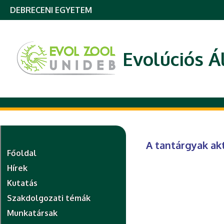
DEBRECENI EGYETEM
Evolúciós Á
A tantárgyak akt
Főoldal
Hírek
Kutatás
Szakdolgozati témák
Munkatársak