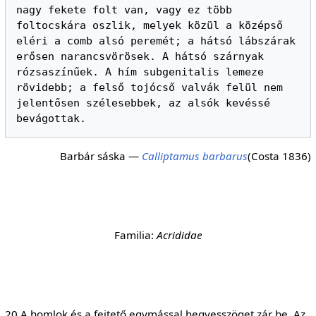
nagy fekete folt van, vagy ez több 
foltocskára oszlik, melyek közül a középső 
eléri a comb alsó peremét; a hátsó lábszárak 
erősen narancsvörösek. A hátsó szárnyak 
rózsaszínűek. A hím subgenitalis lemeze 
rövidebb; a felső tojócső valvák felül nem 
jelentősen szélesebbek, az alsók kevéssé 
Barbár sáska —
Calliptamus barbarus
(Costa 1836)
Familia:
Acrididae
20.A homlok és a fejtető egymással hegyesszöget zár be. Az