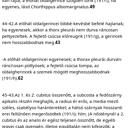
van rajta; a előhát oldalgerince szögben törik (191/f); ha
egyenes, lásd Chorthippus albomarginatus.
49
44-42.A előhát oldalgerincei többé-kevésbé befelé hajlanak;
ha egyenesek, akkor a thorx pleurái nem durva ráncosan
pettyezettek. A fejtető csúcsa előreugrik (191/g), a gerincek
nem hosszabbodnak meg.
43
-A előhát oldalgerincei egyenesek; a thorax pleurái durván-
ránci\osan pöttyösek; a fejtető csúcsa tompa, az
oldalgherincek a szemek mögött meghosszabbodnak
(191/h).
62
45-43.Az 1. és 2. cubitus összenőtt, a subcosta a fedőszárny
apikalis részén meghajlik, a radius ér erős, a media mező
széles, szabélyos haránterekkel; a hátsó szárnyak hosszanti
erei feltűnően megerősödtek (191/i): hím. (A nősténynél a 2.
cubitus és az analis ér egész teljesen össznőtt, de egyéb
jegyei csak gyengén, illetve egyáltalán nem kifejezők; a