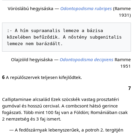
Vöröslábú hegyisáska —
Odontopodisma rubripes
(Ramme
1931)
:- A hím supraanalis lemeze a bázisa 
közelében befűződik. A nőstény subgenitalis 
Olajzöld hegyisáska —
Odontopodisma decipiens
Ramme
1951
6
A repülőszervek teljesen kifejlődtek.
7
Calliptaminae alcsalád Ezek szöcskék vastag prosztatéri
gumóval és hosszú cercival. A combcsont hátsó gerince
fogászati. Több mint 100 faj van a Földön; Romániában csak
2 nemzetség és 3 faj ismert.
— A fedőszárnyak lebenyszerűek, a potroh 2. tergitjén