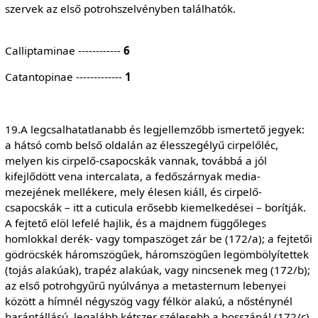
szervek az első potrohszelvényben találhatók.
Calliptaminae ------------
6
Catantopinae -------------
1
19.A legcsalhatatlanabb és legjellemzőbb ismertető jegyek:
a hátsó comb belső oldalán az élesszegélyű cirpelőléc,
melyen kis cirpelő-csapocskák vannak, továbbá a jól
kifejlődött vena intercalata, a fedőszárnyak media-
mezejének mellékere, mely élesen kiáll, és cirpelő-
csapocskák – itt a cuticula erősebb kiemelkedései – borítják.
A fejtető elöl lefelé hajlik, és a majdnem függőleges
homlokkal derék- vagy tompaszöget zár be (172/a); a fejtetői
gödröcskék háromszögűek, háromszögűen legömbölyítettek
(tojás alakúak), trapéz alakúak, vagy nincsenek meg (172/b);
az első potrohgyűrű nyúlványa a metasternum lebenyei
között a hímnél négyszög vagy félkör alakú, a nősténynél
harántállású, legalább kétszer szélesebb a hosszánál (172/c).