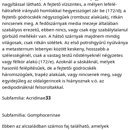
nagyítással látható. A fejtető vízszintes, a mélyen lefelé-
hátrafelé irányuló homlokkal hegyesszöget zár be (172/d); a
fejtetői gödröcskék négyszögűek (rombusz alakúak), ritkán
nincsenek meg. A fedőszárnyak media mezeje általában
szabályos erezetű, ebben nincs, vagy csak egy szabálytalanul
görbülő mellékér van. A hátsó szárnyak majdnem mindig
világosak, csak ritkán sötétek. Az első potrohgyűrű nyúlványa
a metasternum lebenyei között keskeny, hosszabb a
szélességénél, csak a vastag testű nőstényeknél négyzetes
vagy félkör alakú (172/e). Azoknál a sáskáknál, melyek
hasonló felépítésűek, de a fejtetői gödröcskék
háromszögűek, trapéz alakúak, vagy nincsenek meg, vagy
egyidejűleg az oldalgerincek is hiányoznak v.ö. az
oedipodináknál felsoroltakkal.
Subfamilia: Acridinae
33
Subfamillia: Gomphocerinae
Ebben az alcsaládban számos faj található, amelyek