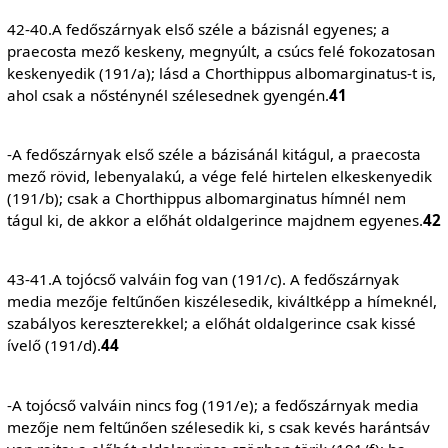
42-40.A fedőszárnyak első széle a bázisnál egyenes; a
praecosta mező keskeny, megnyúlt, a csúcs felé fokozatosan
keskenyedik (191/a); lásd a Chorthippus albomarginatus-t is,
ahol csak a nősténynél szélesednek gyengén.
41
-A fedőszárnyak első széle a bázisánál kitágul, a praecosta
mező rövid, lebenyalakú, a vége felé hirtelen elkeskenyedik
(191/b); csak a Chorthippus albomarginatus hímnél nem
tágul ki, de akkor a előhát oldalgerince majdnem egyenes.
42
43-41.A tojócső valváin fog van (191/c). A fedőszárnyak
media mezője feltűnően kiszélesedik, kiváltképp a hímeknél,
szabályos kereszterekkel; a előhát oldalgerince csak kissé
ívelő (191/d).
44
-A tojócső valváin nincs fog (191/e); a fedőszárnyak media
mezője nem feltűnően szélesedik ki, s csak kevés harántsáv