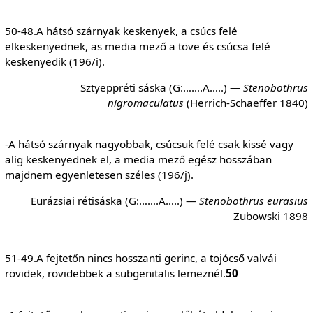
50-48.A hátsó szárnyak keskenyek, a csúcs felé
elkeskenyednek, as media mező a töve és csúcsa felé
keskenyedik (196/i).
Sztyeppréti sáska (G:…….A…..) —
Stenobothrus
nigromaculatus
(Herrich-Schaeffer 1840)
-A hátsó szárnyak nagyobbak, csúcsuk felé csak kissé vagy
alig keskenyednek el, a media mező egész hosszában
majdnem egyenletesen széles (196/j).
Eurázsiai rétisáska (G:…….A…..) —
Stenobothrus
eurasius
Zubowski 1898
51-49.A fejtetőn nincs hosszanti gerinc, a tojócső valvái
rövidek, rövidebbek a subgenitalis lemeznél.
50