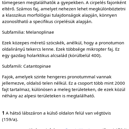
tömegesen megtalálhatók a gyepekben. A cirpelés fajonként
eltérő. Számos faj, amelyet nehezen lehet megkülönböztetni
a klasszikus morfológiai tulajdonságok alapján, könnyen
azonosítható a specifikus cirpelésük alapján.
Subfamilia: Melanoplinae
Ezek közepes méretű szöcskék, anélkül, hogy a pronotumon
oldalirányú tekercs lenne. Ezek többsége mikropter faj. Ez
egy gazdag holarktikus alcsalád (körülbelül 400).
Subfamili: Catantopinae
Fajok, amelyek szinte hengeres pronotummal vannak
jellemezve, oldalsó telen nélkül. Ez a csoport több mint 2000
fajt tartalmaz, különösen a meleg területeken, de ezek közül
néhány az alpesi területeken is megtalálható.
1
A hátsó lábszáron a külső oldalon felül van végtövis
(159/a).