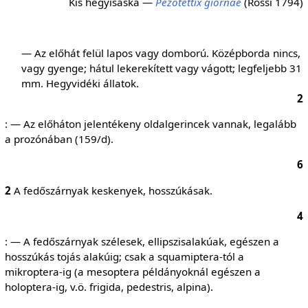
Kis hegyisáska —
Pezotettix giornae
(Rossi 1794)
— Az előhát felül lapos vagy domború. Középborda nincs,
vagy gyenge; hátul lekerekített vagy vágott; legfeljebb 31
mm. Hegyvidéki állatok.
2
: — Az előháton jelentékeny oldalgerincek vannak, legalább
a prozónában (159/d).
6
2
A fedőszárnyak keskenyek, hosszúkásak.
4
: — A fedőszárnyak szélesek, ellipszisalakúak, egészen a
hosszúkás tojás alakúig; csak a squamiptera-tól a
mikroptera-ig (a mesoptera példányoknál egészen a
holoptera-ig, v.ö. frigida, pedestris, alpina).