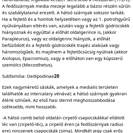
A fedőszárnyak media mezeje legalább a bázisi részén sűrűn
és szabálytalanul erezett. A hátsó szárnyak sokszor tarkák.
Ha a fejtető és a homlok helyzetében vagy az 1. potrohgyűrű
nyúlványában eltérés van, azután vagy a fejtetői gödröcskék
hiányoznak és egyúttal a előhát oldalgerince is, (akkor
Parapleurus), vagy az oldalgerinc hiányzik, a előhát
befűződött és a fejtetői gödröcskék trapéz alakúak vagy
háromszögűek, és majdnem a fejtetőcsúcsig nyúlnak (akkor
Aiolopus, Epacromius), vagy a előháton van egy kúpszerű
szemölcs (Mecosthetus).
Subfamilia: Oedipodinae
20
Ezek nagyméretű sáskák, amelyek a medialis területen
találhatók az intercalary vénával; a hátsó szárnyak gyakran
élénk színűek. Az első hasi sternit meghosszabbodása
szélesebb, mint hosszabb.
-A hátsó comb belső oldalán cirpelő-csapocskákkal ellátott
léc van (cirpelő-léc), a cirpelő éren (a fedőszárnyak radius
ere) nincsenek csapocskák (sima). Mindkét jegy csak erős