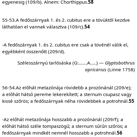
egyenesig (109/b). Alnem: Chorthippus.
58
55-53.A fedőszárnyak 1. és 2. cubitus ere a tövüktől kezdve
láthatóan el vannak választva (109/c).
54
-A fedőszárnyak 1. és 2. cubitus ere csak a tövénél válik el,
egyébként összenőtt (209/d).
Szélesszárnyú tarlósáska (G:…….A…..) —
Glyptobothrus
apricarius
(Linne 1758)
56-54.Az előhát metazónája rövidebb a prozónánál (209/e);
a előhát hátsó pereme lekerekített; a sternum csupasz vagy
kissé szőrös; a fedőszárnyak néha rövidebbek a potrohnál.
55
-Az előhát metazónája hosszabb a prozónánál (209/f); a
előhát hátsó széle tompaszögű; a sternum sűrűn szőrös; a
fedőszárnyak mindkét nemnél hosszabb a potrohnál.
56