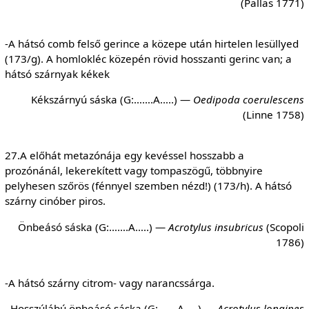
(Pallas 1771)
-A hátsó comb felső gerince a közepe után hirtelen lesüllyed
(173/g). A homlokléc közepén rövid hosszanti gerinc van; a
hátsó szárnyak kékek
Kékszárnyú sáska (G:…….A…..) —
Oedipoda coerulescens
(Linne 1758)
27.A előhát metazónája egy kevéssel hosszabb a
prozónánál, lekerekített vagy tompaszögű, többnyire
pelyhesen szőrös (fénnyel szemben nézd!) (173/h). A hátsó
szárny cinóber piros.
Önbeásó sáska (G:…….A…..) —
Acrotylus insubricus
(Scopoli
1786)
-A hátsó szárny citrom- vagy narancssárga.
Hosszúlábú önbeásó sáska (G:…….A…..) —
Acrotylus longipes