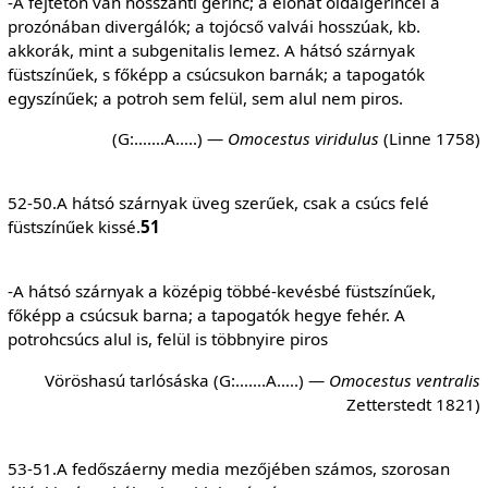
-A fejtetőn van hosszanti gerinc; a előhát oldalgerincei a
prozónában divergálók; a tojócső valvái hosszúak, kb.
akkorák, mint a subgenitalis lemez. A hátsó szárnyak
füstszínűek, s főképp a csúcsukon barnák; a tapogatók
egyszínűek; a potroh sem felül, sem alul nem piros.
(G:…….A…..) —
Omocestus viridulus
(Linne 1758)
52-50.A hátsó szárnyak üveg szerűek, csak a csúcs felé
füstszínűek kissé.
51
-A hátsó szárnyak a középig többé-kevésbé füstszínűek,
főképp a csúcsuk barna; a tapogatók hegye fehér. A
potrohcsúcs alul is, felül is többnyire piros
Vöröshasú tarlósáska (G:…….A…..) —
Omocestus
ventralis
Zetterstedt 1821)
53-51.A fedőszáerny media mezőjében számos, szorosan