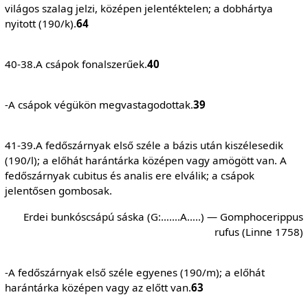
világos szalag jelzi, középen jelentéktelen; a dobhártya
nyitott (190/k).
64
40-38.A csápok fonalszerűek.
40
-A csápok végükön megvastagodottak.
39
41-39.A fedőszárnyak első széle a bázis után kiszélesedik
(190/l); a előhát harántárka középen vagy amögött van. A
fedőszárnyak cubitus és analis ere elválik; a csápok
jelentősen gombosak.
Erdei bunkóscsápú sáska (G:…….A…..) — Gomphocerippus
rufus (Linne 1758)
-A fedőszárnyak első széle egyenes (190/m); a előhát
harántárka középen vagy az előtt van.
63