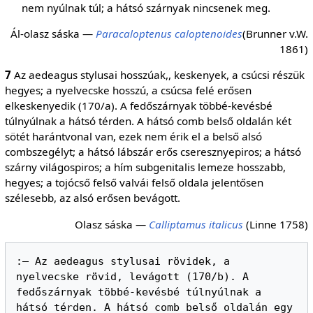
nem nyúlnak túl; a hátsó szárnyak nincsenek meg.
Ál-olasz sáska —
Paracaloptenus caloptenoides
(Brunner v.W.
1861)
7
Az aedeagus stylusai hosszúak,, keskenyek, a csúcsi részük
hegyes; a nyelvecske hosszú, a csúcsa felé erősen
elkeskenyedik (170/a). A fedőszárnyak többé-kevésbé
túlnyúlnak a hátsó térden. A hátsó comb belső oldalán két
sötét harántvonal van, ezek nem érik el a belső alsó
combszegélyt; a hátsó lábszár erős cseresznyepiros; a hátsó
szárny világospiros; a hím subgenitalis lemeze hosszabb,
hegyes; a tojócső felső valvái felső oldala jelentősen
szélesebb, az alsó erősen bevágott.
Olasz sáska —
Calliptamus italicus
(Linne 1758)
:— Az aedeagus stylusai rövidek, a 
nyelvecske rövid, levágott (170/b). A 
fedőszárnyak többé-kevésbé túlnyúlnak a 
hátsó térden. A hátsó comb belső oldalán egy 