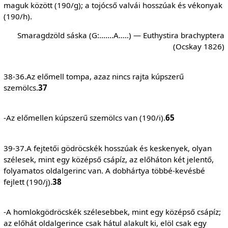
maguk között (190/g); a tojócső valvái hosszúak és vékonyak
(190/h).
Smaragdzöld sáska (G:…….A…..) — Euthystira brachyptera
(Ocskay 1826)
38-36.Az előmell tompa, azaz nincs rajta kúpszerű
szemölcs.
37
-Az előmellen kúpszerű szemölcs van (190/i).
65
39-37.A fejtetői gödröcskék hosszúak és keskenyek, olyan
szélesek, mint egy középső csápíz, az előháton két jelentő,
folyamatos oldalgerinc van. A dobhártya többé-kevésbé
fejlett (190/j).
38
-A homlokgödröcskék szélesebbek, mint egy középső csápíz;
az előhát oldalgerince csak hátul alakult ki, elöl csak egy