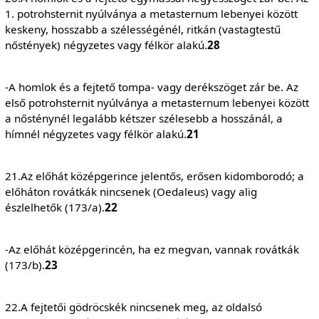
1. potrohsternit nyúlványa a metasternum lebenyei között
keskeny, hosszabb a szélességénél, ritkán (vastagtestű
nőstények) négyzetes vagy félkör alakú.
28
-A homlok és a fejtető tompa- vagy derékszöget zár be. Az
első potrohsternit nyúlványa a metasternum lebenyei között
a nősténynél legalább kétszer szélesebb a hosszánál, a
hímnél négyzetes vagy félkör alakú.
21
21.Az előhát középgerince jelentős, erősen kidomborodó; a
előháton rovátkák nincsenek (Oedaleus) vagy alig
észlelhetők (173/a).
22
-Az előhát középgerincén, ha ez megvan, vannak rovátkák
(173/b).
23
22.A fejtetői gödröcskék nincsenek meg, az oldalsó