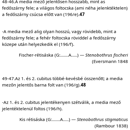
48-46.A media mező jelentősen hosszabb, mint as
fedőszárny fele; a világos foltocska (ami néha jelenktéktelen)
a fedőszárny csúcsa előtt van (196/e).
47
-A media mező alig olyan hosszú, vagy rövidebb, mint a
fedőszárny fele; a fehér foltocska röviddel a fedőszárny
közepe után helyezkedik el (196/f).
Fischer-rétisáska (G:…….A…..) —
Stenobothrus fischeri
(Eversmann 1848
49-47.Az 1. és 2. cubitus többé-kevésbé összenőtt; a media
mezőn jelentős barna folt van (196/g).
48
-Az 1. és 2. cubitus jelentékenyen szétválik, a media mező
jelentéktelenül foltos (196/h).
Kis rétisáska (G:…….A…..) —
Stenobothrus
stigmaticus
(Rambour 1838)