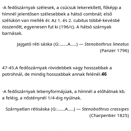
-A fedőszárnyak szélesek, a csúcsuk lekerekített, főképp a
hímnél jelentősen szélesebbek a hátsó combnál; első
szélükön van mellék ér. Az 1. és 2. cubitus többé-kevésbé
összenőtt, egyenesen fut ki (196/c). A hátsó szárnyak
barnásak.
Jajgató réti sáska (G:…….A…..) —
Stenobothrus lineatus
(Panzer 1796)
47-45.A fedőszárnyak rövidebbek vagy hosszabbak a
potrohnál, de mindig hosszabbak annak felénél.
46
-A fedőszárnyak lebenyformájúak, a hímnél a előhátnak kb.
a feléig, a nősténynél 1/4-éig nyúlnak.
Szárnyatlan rétisáska (G:…….A…..) —
Stenobothrus
crassipes
(Charpentier 1825)