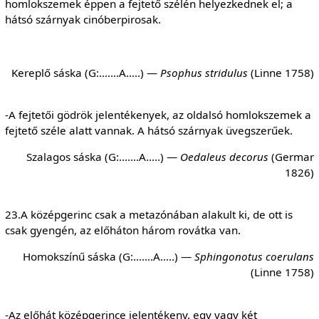
homlokszemek éppen a fejtető szélén helyezkednek el; a
hátsó szárnyak cinóberpirosak.
Kereplő sáska (G:…….A…..) —
Psophus stridulus
(Linne 1758)
-A fejtetői gödrök jelentékenyek, az oldalsó homlokszemek a
fejtető széle alatt vannak. A hátsó szárnyak üvegszerűek.
Szalagos sáska (G:…….A…..) —
Oedaleus decorus
(Germar
1826)
23.A középgerinc csak a metazónában alakult ki, de ott is
csak gyengén, az előháton három rovátka van.
Homokszínű sáska (G:…….A…..) —
Sphingonotus coerulans
(Linne 1758)
-Az előhát középgerince jelentékeny, egy vagy két