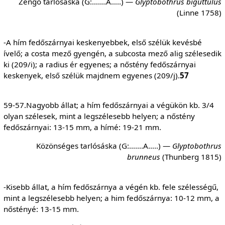
Zengő tarlósáska (G:…….A…..) —
Glyptobothrus
biguttulus
(Linne 1758)
-A hím fedőszárnyai keskenyebbek, első szélük kevésbé
ívelő; a costa mező gyengén, a subcosta mező alig szélesedik
ki (209/i); a radius ér egyenes; a nőstény fedőszárnyai
keskenyek, első szélük majdnem egyenes (209/j).
57
59-57.Nagyobb állat; a hím fedőszárnyai a végükön kb. 3/4
olyan szélesek, mint a legszélesebb helyen; a nőstény
fedőszárnyai: 13-15 mm, a hímé: 19-21 mm.
Közönséges tarlósáska (G:…….A…..) —
Glyptobothrus
brunneus
(Thunberg 1815)
-Kisebb állat, a hím fedőszárnya a végén kb. fele szélességű,
mint a legszélesebb helyen; a him fedőszárnya: 10-12 mm, a
nőstényé: 13-15 mm.