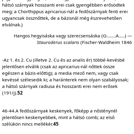
hátsó szárnyak hosszanti erei csak gyengébben erősödtek
meg; a Chorthippus apricarius-nál a fedőszárnyak fenti erei
ugyancsak össznőttek, de a bázisnál még észrevehetően
elválnak.)
Hangos hegyisáska vagy szerecsensáska (G:…….A…..) —
Stauroderus scalaris
(Fischer-Waldheim 1846
-Az 1. és 2. Cu (illetve 2. Cu és az analis ér) többé-kevésbé
jelentősen elválik (csak az apricarius-nál nőttek össze
egészen a bázis-előttig); a media mező nem, vagy csak
kevéssé szélesedik ki; a haránterek nem olyan szabályosak;
a hátsó szárnyak radiusa és hosszanti erei nem erősek
(191/j).
52
46-44.A fedőszárnyak keskenyek, főképp a nősténynél
jelentősen keskenyebbek, mint a hátsó comb; az első
szélükön nincs mellékér.
45