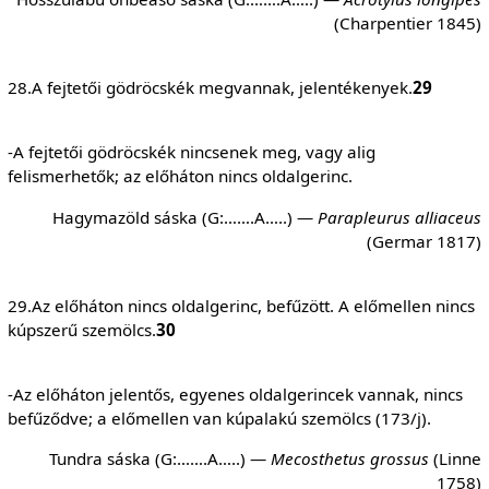
(Charpentier 1845)
28.A fejtetői gödröcskék megvannak, jelentékenyek.
29
-A fejtetői gödröcskék nincsenek meg, vagy alig
felismerhetők; az előháton nincs oldalgerinc.
Hagymazöld sáska (G:…….A…..) —
Parapleurus alliaceus
(Germar 1817)
29.Az előháton nincs oldalgerinc, befűzött. A előmellen nincs
kúpszerű szemölcs.
30
-Az előháton jelentős, egyenes oldalgerincek vannak, nincs
befűződve; a előmellen van kúpalakú szemölcs (173/j).
Tundra sáska (G:…….A…..) —
Mecosthetus grossus
(Linne
1758)