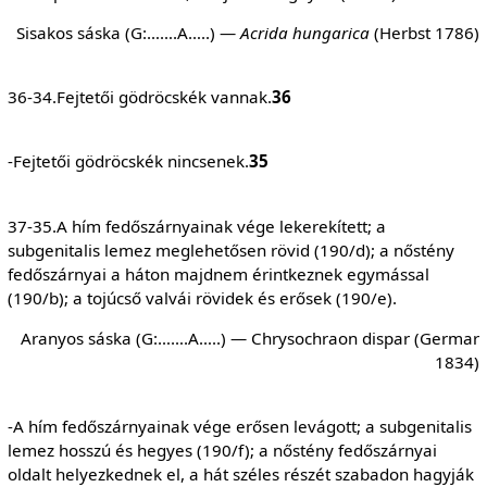
Sisakos sáska (G:…….A…..) —
Acrida hungarica
(Herbst 1786)
36-34.Fejtetői gödröcskék vannak.
36
-Fejtetői gödröcskék nincsenek.
35
37-35.A hím fedőszárnyainak vége lekerekített; a
subgenitalis lemez meglehetősen rövid (190/d); a nőstény
fedőszárnyai a háton majdnem érintkeznek egymással
(190/b); a tojúcső valvái rövidek és erősek (190/e).
Aranyos sáska (G:…….A…..) — Chrysochraon dispar (Germar
1834)
-A hím fedőszárnyainak vége erősen levágott; a subgenitalis
lemez hosszú és hegyes (190/f); a nőstény fedőszárnyai
oldalt helyezkednek el, a hát széles részét szabadon hagyják