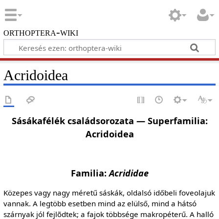
orthoptera-wiki
Acridoidea
Sásákafélék családsorozata — Superfamilia:
Acridoidea
Familia:
Acrididae
Közepes vagy nagy méretű sáskák, oldalsó időbeli foveolajuk
vannak. A legtöbb esetben mind az elülső, mind a hátsó
szárnyak jól fejlõdtek; a fajok többsége makropéterű. A halló