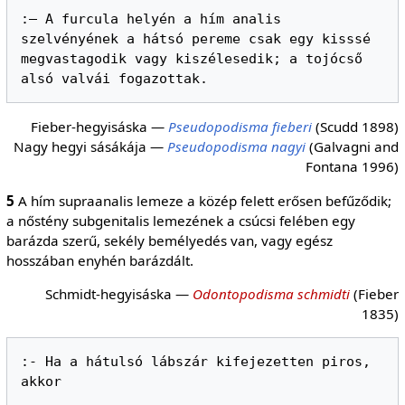
:— A furcula helyén a hím analis 
szelvényének a hátsó pereme csak egy kisssé 
megvastagodik vagy kiszélesedik; a tojócső 
Fieber-hegyisáska —
Pseudopodisma fieberi
(Scudd 1898)
Nagy hegyi sásákája —
Pseudopodisma nagyi
(Galvagni and
Fontana 1996)
5
A hím supraanalis lemeze a közép felett erősen befűződik;
a nőstény subgenitalis lemezének a csúcsi felében egy
barázda szerű, sekély bemélyedés van, vagy egész
hosszában enyhén barázdált.
Schmidt-hegyisáska —
Odontopodisma schmidti
(Fieber
1835)
:- Ha a hátulsó lábszár kifejezetten piros, 