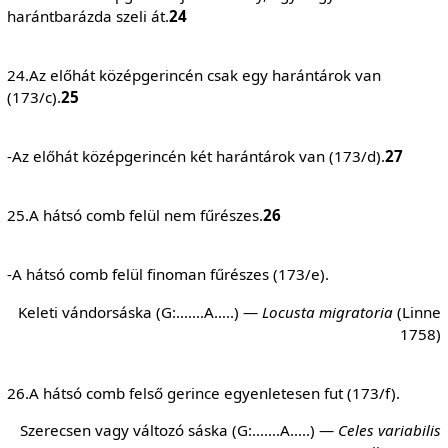
harántbarázda szeli át.
24
24.Az előhát középgerincén csak egy harántárok van
(173/c).
25
-Az előhát középgerincén két harántárok van (173/d).
27
25.A hátsó comb felül nem fűrészes.
26
-A hátsó comb felül finoman fűrészes (173/e).
Keleti vándorsáska (G:…….A…..) —
Locusta migratoria
(Linne
1758)
26.A hátsó comb felső gerince egyenletesen fut (173/f).
Szerecsen vagy változó sáska (G:…….A…..) —
Celes variabilis