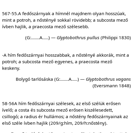
567-55.A fedőszárnyak a hímnél majdnem olyan hosszúak,
mint a potroh, a nőstényé sokkal rövidebb; a subcosta mező
ívben hajlik, a praecosta mező szélesebb.
(G:…….A…..) —
Glyptobothrus
pullus
(Philippi 1830)
-A hím fedőszárnyai hosszabbak, a nőstényé akkorák, mint a
potroh; a subcosta mező egyenes, a praecosta mező
keskeny.
Bolygó tarlósáska (G:…….A…..) —
Glyptobothrus
vagans
(Eversmann 1848)
58-56A hím fedőszárnyai szélesek, az első szélük erősen
ívelő; a costa és subcosta mező erősen kiszélesedett,
csillogó; a radius ér hullámos; a nőstény fedőszárnyainak az
első széle ívben hajlik (209/g:hím, 209/h:nőstény).