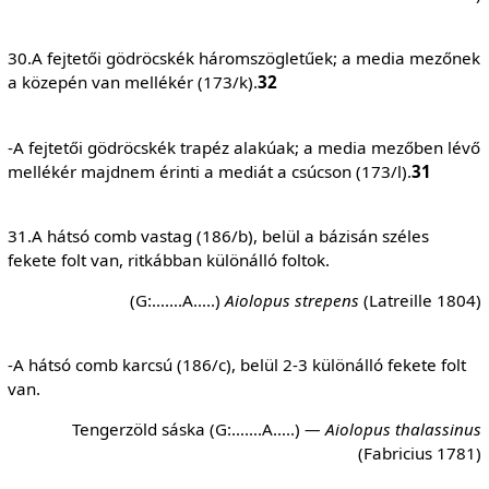
30.A fejtetői gödröcskék háromszögletűek; a media mezőnek
a közepén van mellékér (173/k).
32
-A fejtetői gödröcskék trapéz alakúak; a media mezőben lévő
mellékér majdnem érinti a mediát a csúcson (173/l).
31
31.A hátsó comb vastag (186/b), belül a bázisán széles
fekete folt van, ritkábban különálló foltok.
(G:…….A…..)
Aiolopus strepens
(Latreille 1804)
-A hátsó comb karcsú (186/c), belül 2-3 különálló fekete folt
van.
Tengerzöld sáska (G:…….A…..)
— Aiolopus thalassinus
(Fabricius 1781)