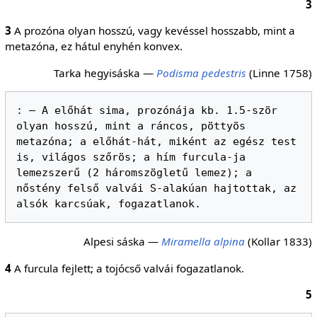
3
3
A prozóna olyan hosszú, vagy kevéssel hosszabb, mint a
metazóna, ez hátul enyhén konvex.
Tarka hegyisáska —
Podisma pedestris
(Linne 1758)
: — A előhát sima, prozónája kb. 1.5-ször 
olyan hosszú, mint a ráncos, pöttyös 
metazóna; a előhát-hát, miként az egész test 
is, világos szőrös; a hím furcula-ja 
lemezszerű (2 háromszögletű lemez); a 
nőstény felső valvái S-alakúan hajtottak, az 
Alpesi sáska —
Miramella alpina
(Kollar 1833)
4
A furcula fejlett; a tojócső valvái fogazatlanok.
5