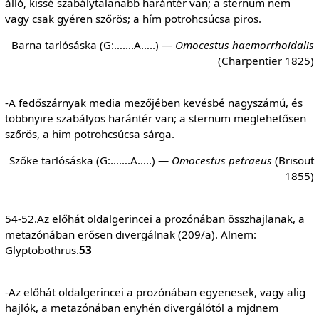
álló, kissé szabálytalanabb harántér van; a sternum nem
vagy csak gyéren szőrös; a hím potrohcsúcsa piros.
Barna tarlósáska (G:…….A…..) —
Omocestus
haemorrhoidalis
(Charpentier 1825)
-A fedőszárnyak media mezőjében kevésbé nagyszámú, és
többnyire szabályos harántér van; a sternum meglehetősen
szőrös, a him potrohcsúcsa sárga.
Szőke tarlósáska (G:…….A…..) —
Omocestus
petraeus
(Brisout
1855)
54-52.Az előhát oldalgerincei a prozónában összhajlanak, a
metazónában erősen divergálnak (209/a). Alnem:
Glyptobothrus.
53
-Az előhát oldalgerincei a prozónában egyenesek, vagy alig
hajlók, a metazónában enyhén divergálótól a mjdnem