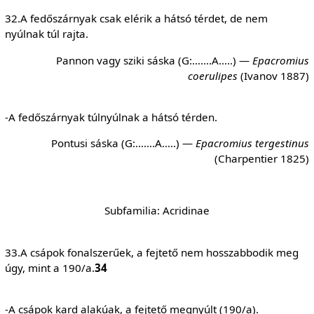
32.A fedőszárnyak csak elérik a hátsó térdet, de nem
nyúlnak túl rajta.
Pannon vagy sziki sáska (G:…….A…..) —
Epacromius
coerulipes
(Ivanov 1887)
-A fedőszárnyak túlnyúlnak a hátsó térden.
Pontusi sáska (G:…….A…..) —
Epacromius tergestinus
(Charpentier 1825)
Subfamilia: Acridinae
33.A csápok fonalszerűek, a fejtető nem hosszabbodik meg
úgy, mint a 190/a.
34
-A csápok kard alakúak, a fejtető megnyúlt (190/a).