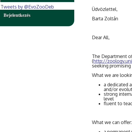
Tweets by @EvoZooDeb
Üdvözlettel,
Bejelentkezés
Barta Zoltán
Dear All,
The Department of 
(
http://zoology.un
seeking promising 
What we are lookin
a dedicated a
and/or evolu
strong intern
level
fluent to tea
What we can offer:
a permanent 