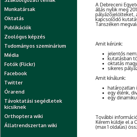
Szakdolgozati témák
A Debreceni Egyete
Munkatársak
állás nyílik meg 20
pályázójelölteket,
Oktatás
kapcsolódó kutatás
Tanszéken megvaló
Publikációk
Zoológus képzés
Amit kérünk:
Tudományos szeminárium
jelentős nemz
Média
kutatásban tö
oktatás magy
Fotók (Flickr)
sikeres pály
Facebook
Amit kínálunk:
Twitter
határozatlan 
Órarend
egy élénk, di
egy dinamikus
Távoktatási segédletek
kicsiknek
Orthoptera wiki
További információ
Kérem küldje el a C
Állatrendszertan wiki
(max 1 oldalas) öss