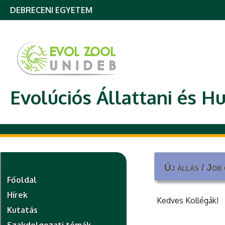
DEBRECENI EGYETEM
Evolúciós Állattani és H
Új állás / Job
Új állás / Job
Főoldal
Hírek
Kedves Kollégák!
Kutatás