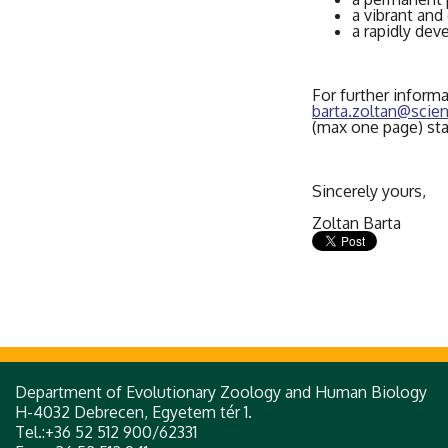
a vibrant an
a rapidly deve
For further inform
barta.zoltan@scie
(max one page) st
Sincerely yours,
Zoltan Barta
Department of Evolutionary Zoology and Human Biology
H-4032 Debrecen, Egyetem tér 1.
Tel.:+36 52 512 900/62331