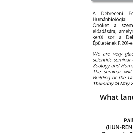
A Debreceni Eg
Humánbiológiai 
Önöket a szemi
előadására, amel
kerül sor a Deb
Épületének F.201-
We are very glad
scientific seminar
Zoology and Human
The seminar will
Building of the U
Thursday 16 May 2
What land
Pál
(HUN-REN 