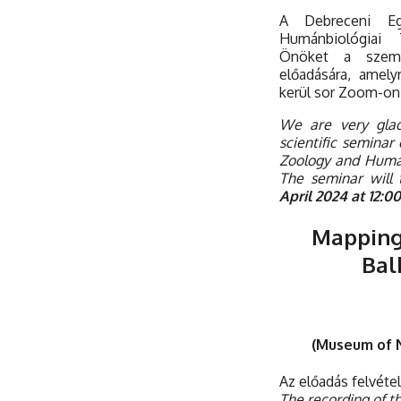
A Debreceni Eg
Humánbiológiai 
Önöket a szemi
előadására, amel
kerül sor Zoom-on
We are very glad
scientific seminar
Zoology and Human
The seminar will
April 2024 at 12:0
Mapping 
Bal
(Museum of N
Az előadás felvéte
The recording of t