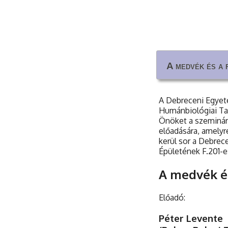
A medvék és a 
A medvék és a 
A Debreceni Egyete
Humánbiológiai Ta
Önöket a szeminár
előadására, amely
kerül sor a Debre
Épületének F.201-
A medvék és
Előadó:
Péter Levente