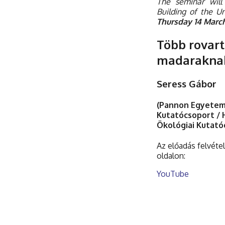
The seminar will
Building of the U
Thursday 14 March
Több rovart
madarakna
Seress Gábor
(Pannon Egyetem,
Kutatócsoport /
Ökológiai Kutató
Az előadás felvéte
oldalon:
YouTube