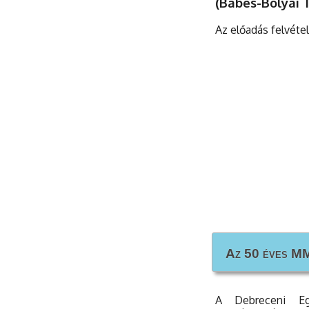
(Babes-Bolyai
Az előadás felvéte
Az 50 éves MM
Az 50 éves MM
A Debreceni Eg