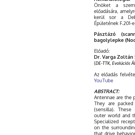
Önöket a szemi
előadására, amely
kerül sor a Deb
Épületének F.201-
Pásztázó (scan
bagolylepke (Noc
Előadó:
Dr. Varga Zoltán
(
DE-TTK, Evolúciós Á
Az előadás felvéte
YouTube
ABSTRACT:
Antennae are the p
They are packed 
(sensilla). Thes
outer world and t
Specialized recep
on the surroundin
that drive behavio