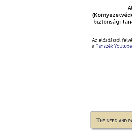
A
(Környezetvéd
biztonsági t
Az előadásról felv
a
Tanszék Youtube
The need and p
The need and p