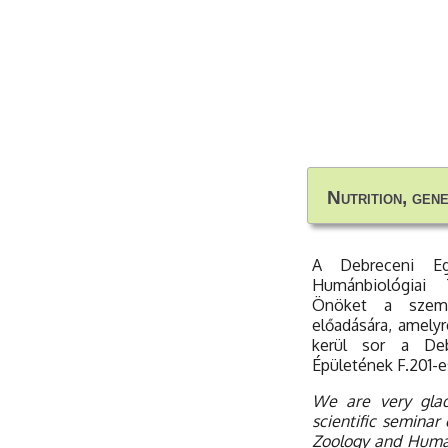
Nutrition, gen
Nutrition, gen
A Debreceni Eg
Humánbiológiai 
Önöket a szemi
előadására, amely
kerül sor a Deb
Épületének F.201-
We are very glad
scientific seminar
Zoology and Human