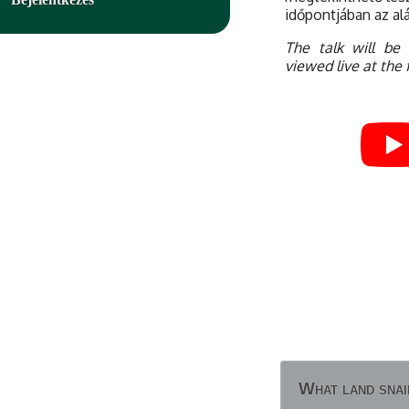
időpontjában az alá
The talk will be
viewed live at the f
What land snai
What land snai