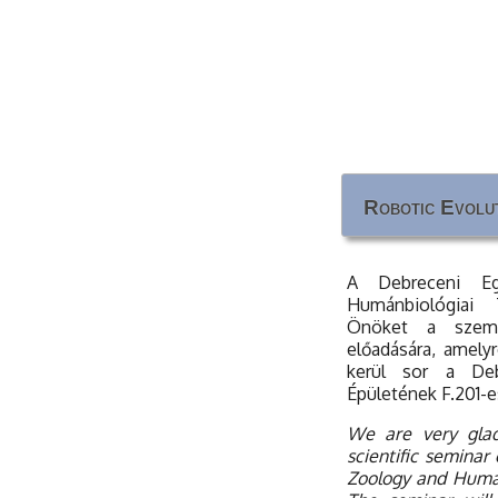
Robotic Evolut
Robotic Evolut
A Debreceni Eg
Humánbiológiai 
Önöket a szemi
előadására, amely
kerül sor a Deb
Épületének F.201-
We are very glad
scientific seminar
Zoology and Human