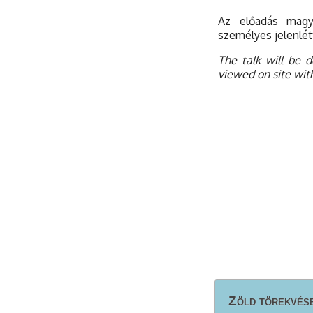
Az előadás magy
személyes jelenlét
The talk will be 
viewed on site wit
Zöld törekvése
Zöld törekvése