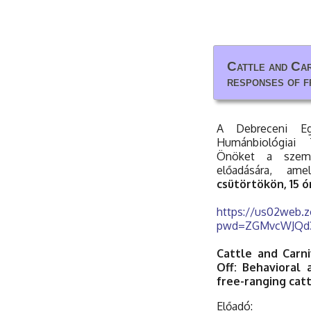
Cattle and Car
Cattle and Car
responses of f
responses of f
A Debreceni Eg
Humánbiológiai 
Önöket a szemi
előadására, am
csütörtökön, 15 ó
https://us02web.z
pwd=ZGMvcWJQd3
Cattle and Carn
Off: Behavioral 
free-ranging catt
Előadó: