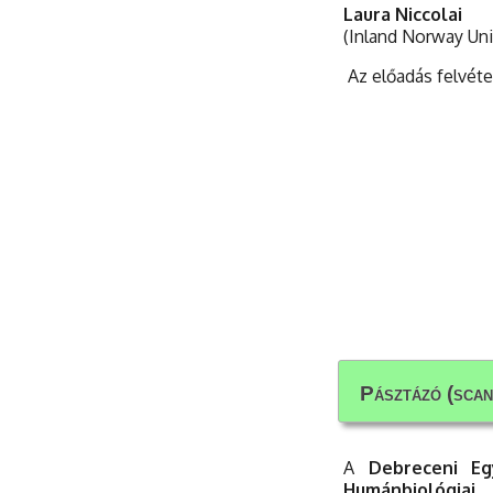
Laura Niccolai
(Inland Norway Uni
Az előadás felvéte
Pásztázó (scan
Pásztázó (scan
A
Debreceni Eg
Humánbiológiai