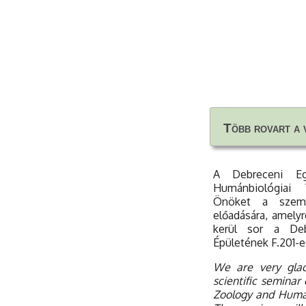
Több rovart a 
Több rovart a 
A Debreceni Eg
Humánbiológiai 
Önöket a szemi
előadására, amely
kerül sor a Deb
Épületének F.201-
We are very glad
scientific seminar
Zoology and Human