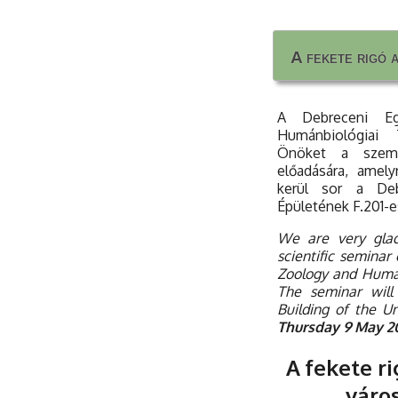
A fekete rigó 
A fekete rigó 
A Debreceni Eg
Humánbiológiai 
Önöket a szemi
előadására, amel
kerül sor a Deb
Épületének F.201-
We are very glad
scientific seminar
Zoology and Human
The seminar will
Building of the U
Thursday 9 May 20
A fekete r
váro