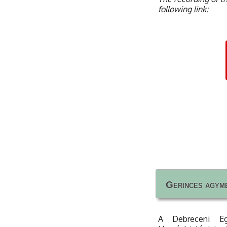
following link:
Gerinces agymé
Gerinces agymé
A Debreceni Eg