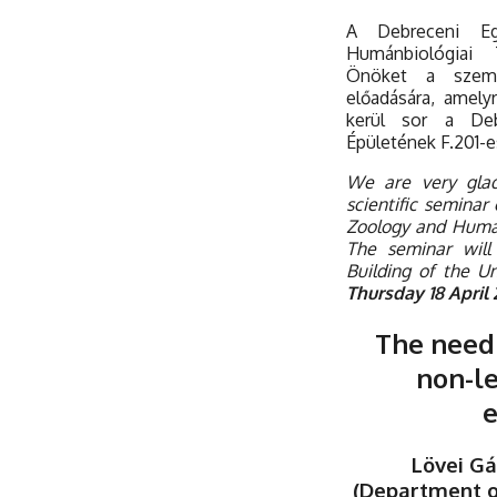
A Debreceni Eg
Humánbiológiai 
Önöket a szemi
előadására, amel
kerül sor a Deb
Épületének F.201-
We are very glad
scientific seminar
Zoology and Human
The seminar will
Building of the U
Thursday 18 April 
The need 
non-l
Lövei Gá
(Department o