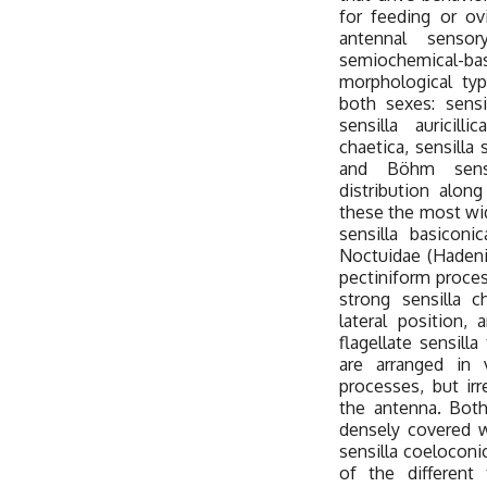
for feeding or o
antennal sensor
semiochemical-
morphological typ
both sexes: sensil
sensilla auricilli
chaetica, sensilla 
and Böhm sensi
distribution alon
these the most wid
sensilla basiconi
Noctuidae (Hadeni
pectiniform proce
strong sensilla c
lateral position,
flagellate sensilla
are arranged in 
processes, but irr
the antenna. Both
densely covered w
sensilla coeloconic
of the different