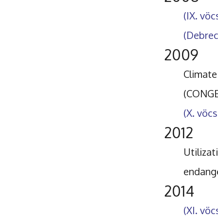
(IX. vö
(Debrec
2009
Climate
(CONGE
(X. vöc
2012
Utiliza
endang
2014
(XI. vö