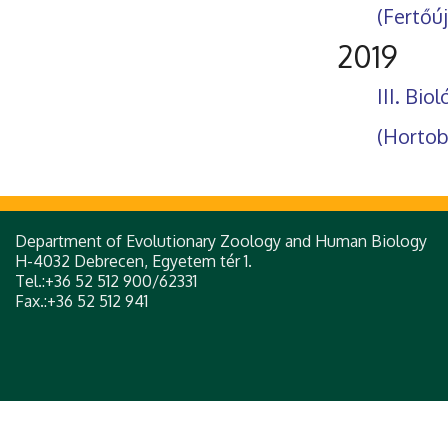
(Fertőúj
2019
III. Bi
(Hortob
Department of Evolutionary Zoology and Human Biology
H-4032 Debrecen, Egyetem tér 1.
Tel.:+36 52 512 900/62331
Fax.:+36 52 512 941