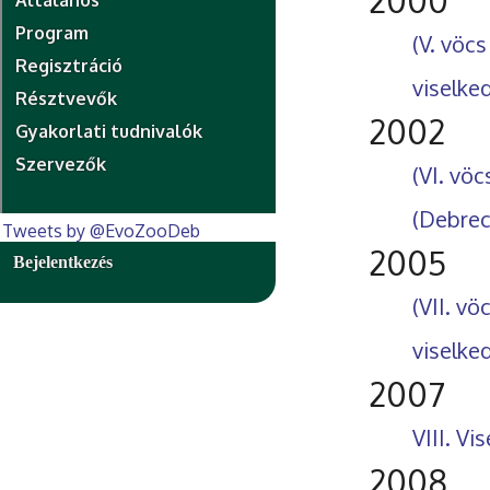
Általános
Program
(V. vöc
Regisztráció
viselke
Résztvevők
2002
Gyakorlati tudnivalók
Szervezők
(VI. vö
(Debrec
Tweets by @EvoZooDeb
2005
Bejelentkezés
(VII. v
viselke
2007
VIII. V
2008