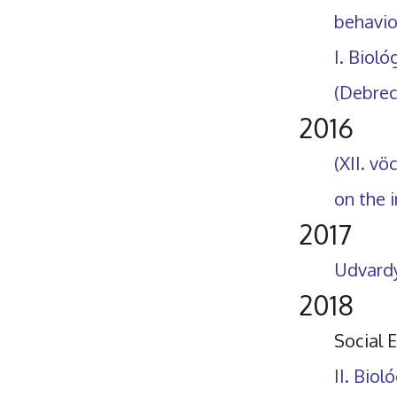
behavio
I. Biol
(Debrec
2016
(XII. v
on the 
2017
Udvard
2018
Social 
II. Bio